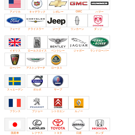
GMC
アメリカ
キャデラック
シボレー
ハマー
フォード
クライスラー
ジープ
リンカーン
ダッジ
イギリス
ロールスロイス
ベントレー
ジャガー
ランドローバー
ローバー
アストンマーチ
ロータス
スゥエーデン
ボルボ
サーブ
フランス
プジョー
シトロエン
ルノー
国産車
レクサス
トヨタ
日産
ホンダ