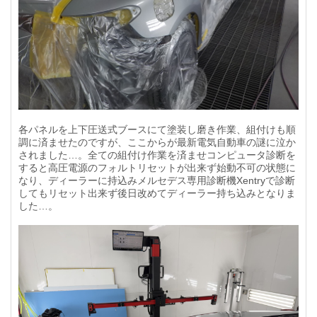
各パネルを上下圧送式ブースにて塗装し磨き作業、組付けも順
調に済ませたのですが、ここからが最新電気自動車の謎に泣か
されました…。全ての組付け作業を済ませコンピュータ診断を
すると高圧電源のフォルトリセットが出来ず始動不可の状態に
なり、ディーラーに持込みメルセデス専用診断機Xentryで診断
してもリセット出来ず後日改めてディーラー持ち込みとなりま
した…。