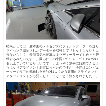
結果としては一度本国のメルセデスにフォルトデーターを送り
ライセンス認証されたデーターを取得してリセットしないと出
来ないらしく、最新電気自動車はまだディーラーでも色々と苦
戦するみたいです…。因みにこの車両ｺﾝﾋﾟｭｰﾀ、ﾓｼﾞｭｰﾙ含め80
個以上ついているらしいです…。ようやく無事に始動できるよ
うになりアライメント測定に入ったのですが、今度はコンピュ
ーターでリアの舵角ｾﾝｻｰをｷｬﾝｾﾙしてから専用のアライメント
アタッチメントが必要らしく、ことごとく泣かされました…。