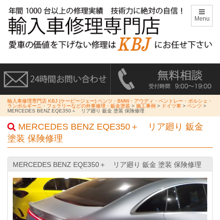
Menu
輸入車修理専門店 KBJ (ケービージェー) ベンツ・BMW・アウディ・ベントレー・ポルシェ・
ランボルギーニ・フェラリーなどの外車修理・鈑金塗装
>
施工事例
>
ドイツ車
>
ベンツ
>
MERCEDES BENZ EQE350＋ リア廻り 鈑金 塗装 保険修理
MERCEDES BENZ EQE350＋ リア廻り 鈑金
塗装 保険修理
MERCEDES BENZ EQE350＋ リア廻り 鈑金 塗装 保険修理