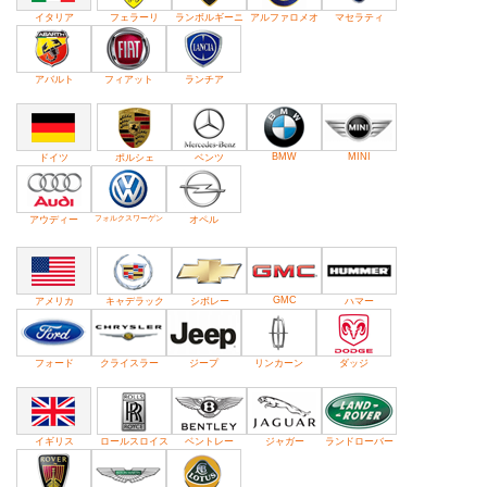
イタリア
フェラーリ
ランボルギーニ
アルファロメオ
マセラティ
アバルト
フィアット
ランチア
BMW
MINI
ドイツ
ポルシェ
ベンツ
アウディー
フォルクスワーゲン
オペル
GMC
アメリカ
キャデラック
シボレー
ハマー
フォード
クライスラー
ジープ
リンカーン
ダッジ
イギリス
ロールスロイス
ベントレー
ジャガー
ランドローバー