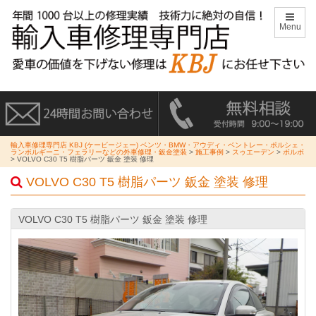
Menu
輸入車修理専門店 KBJ (ケービージェー) ベンツ・BMW・アウディ・ベントレー・ポルシェ・
ランボルギーニ・フェラリーなどの外車修理・鈑金塗装
>
施工事例
>
スゥエーデン
>
ボルボ
>
VOLVO C30 T5 樹脂パーツ 鈑金 塗装 修理
VOLVO C30 T5 樹脂パーツ 鈑金 塗装 修理
VOLVO C30 T5 樹脂パーツ 鈑金 塗装 修理