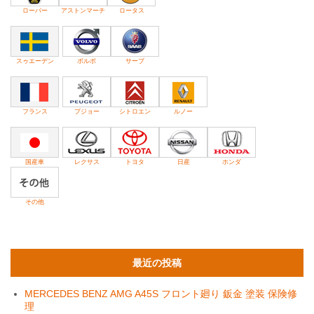
ローバー
アストンマーチ
ロータス
スゥエーデン
ボルボ
サーブ
フランス
プジョー
シトロエン
ルノー
国産車
レクサス
トヨタ
日産
ホンダ
その他
最近の投稿
MERCEDES BENZ AMG A45S フロント廻り 鈑金 塗装 保険修
理