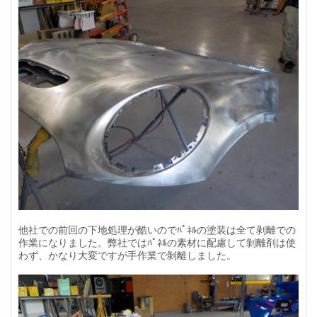
他社での前回の下地処理が酷いのでﾊﾟﾈﾙの塗装は全て剥離での
作業になりました。弊社ではﾊﾟﾈﾙの素材に配慮して剝離剤は使
わず、かなり大変ですが手作業で剝離しました。