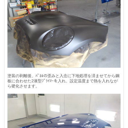
塗装の剥離後、ﾊﾟﾈﾙの歪みと入念に下地処理を済ませてから鋼
板に合わせた2液型ﾌﾟﾗｲﾏｰを入れ、設定温度まで熱を入れなが
ら硬化させます。