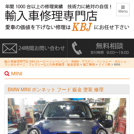
Menu
輸入車修理専門店 KBJ (ケービージェー) ベンツ・BMW・アウディ・ベントレー・ポルシェ・
ランボルギーニ・フェラリーなどの外車修理・鈑金塗装
>
施工事例
>
ドイツ車
>
MINI
MINI
BMW MINI ボンネット フード 鈑金 塗装 修理