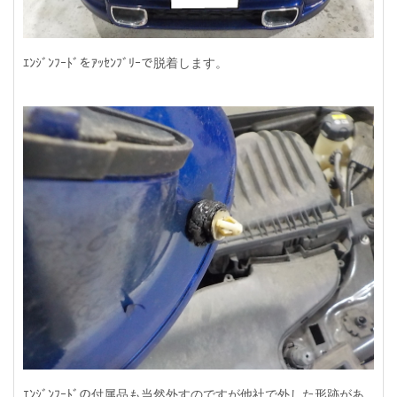
ｴﾝｼﾞﾝﾌｰﾄﾞをｱｯｾﾝﾌﾞﾘｰで脱着します。
ｴﾝｼﾞﾝﾌｰﾄﾞの付属品も当然外すのですが他社で外した形跡があ