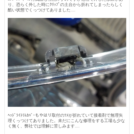
り、恐らく外した時にｸﾘｯﾌﾟの土台から折れてしまったらしく
酷い状態でくっつけてありました....
ﾍｯﾄﾞﾗｲﾄﾘﾑｶﾊﾞｰもやはり取付のﾂﾒが折れていて接着剤で無理矢
理くっつけてありました。未だにこんな修理をする工場も少な
く無く、弊社では理解に苦しみます....