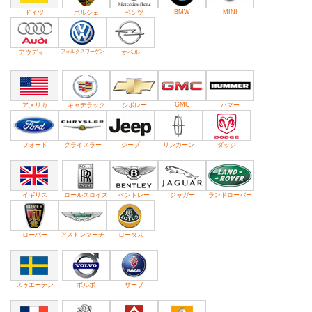
BMW
MINI
ドイツ
ポルシェ
ベンツ
アウディー
フォルクスワーゲン
オペル
GMC
アメリカ
キャデラック
シボレー
ハマー
フォード
クライスラー
ジープ
リンカーン
ダッジ
イギリス
ロールスロイス
ベントレー
ジャガー
ランドローバー
ローバー
アストンマーチ
ロータス
スゥエーデン
ボルボ
サーブ