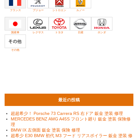
フランス
プジョー
シトロエン
ルノー
国産車
レクサス
トヨタ
日産
ホンダ
その他
最近の投稿
超超希少！ Porsche 73 Carrera RS 右ドア 鈑金 塗装 修理
MERCEDES BENZ AMG A45S フロント廻り 鈑金 塗装 保険修
理
BMW IX 左側面 鈑金 塗装 保険 修理
超希少 E30 BMW 初代 M3 フード リアスポイラー 鈑金 塗装 修