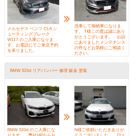
洗車して御納車になりま
メルセデス ベンツ CLA シ
す。 T様この度は誠にあり
ューティングブレーク
がとうございます。 お話
W117 のご入庫になりま
にありましたメンテナンス
す。お電話にてご来店予約
の件などお気軽にご相談く
を承りました。
ださい。
BMW 320d リアバンパー 修理 鈑金 塗装
BMW 320d のご入庫にな
N様ご依頼いただきありが
ります。 弊社HPからお
とうございました。 日々