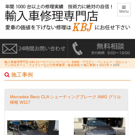
Menu
輸入車修理専門店 KBJ (ケービージェー) ベンツ・BMW・アウディ・ベントレー・ポルシェ・
ランボルギーニ・フェラリーなどの外車修理・鈑金塗装
>
施工事例
>
2021年
>
10月
施工事例
Mercedes Benz CLA シューティングブレーク AMG グリル
移植 W117