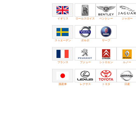
イギリス
ロールスロイス
ベントレー
ジャガー
スゥエーデン
ボルボ
サーブ
フランス
プジョー
シトロエン
ルノー
国産車
レクサス
トヨタ
日産