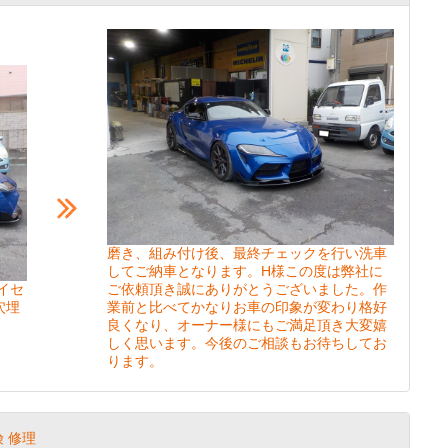
磨き、組み付け後、最終チェックを行い洗車
してご納車となります。H様この度は弊社に
イセ
ご依頼頂き誠にありがとうございました。作
穴埋
業前と比べてかなりお車の印象が変わり格好
良くなり、オーナー様にもご満足頂き大変嬉
しく思います。今後のご相談もお待ちしてお
ります。
保険 修理