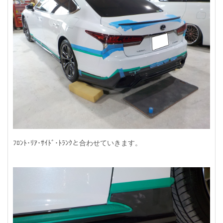
ﾌﾛﾝﾄ･ﾘｱ･ｻｲﾄﾞ･ﾄﾗﾝｸと合わせていきます。