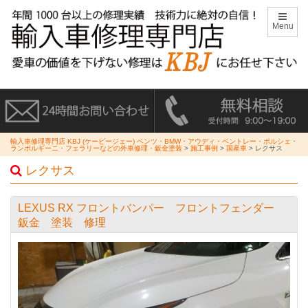
Menu
輸入車修理専門店 KBJ (ケービージェー) ベンツ・BMW・アウディ・ベントレー・ポルシェ・
ランボルギーニ・フェラリーなどの外車修理・鈑金塗装
>
施工事例
>
国産車
>
レクサス
レクサス
LEXUS RX フロントバンパー フロントフェンダー
鈑金 塗装 修理