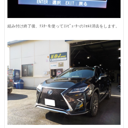
組み付け終了後、ﾃｽﾀｰを使ってｺﾝﾋﾟｭｰﾀｰのﾌｫﾙﾄ消去をします。