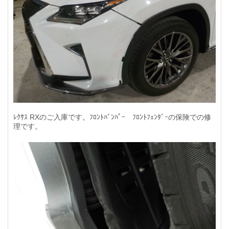
ﾚｸｻｽ RXのご入庫です。ﾌﾛﾝﾄﾊﾞﾝﾊﾟｰ ﾌﾛﾝﾄﾌｪﾝﾀﾞｰの保険での修
理です。