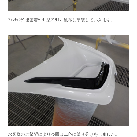
ﾌｨｯﾃｨﾝｸﾞ後密着ｼｰﾗｰ型ﾌﾟﾗｲﾏｰ散布し塗装していきます。
お客様のご希望により今回は二色に塗り分けをしました。