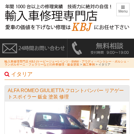
Menu
輸入車修理専門店 KBJ (ケービージェー) ベンツ・BMW・アウディ・ベントレー・ポルシェ・
ランボルギーニ・フェラリーなどの外車修理・鈑金塗装
>
施工事例
>
イタリア
イタリア
ALFA ROMEO GIULIETTA フロントバンパー リアゲー
トスポイラー 鈑金 塗装 修理