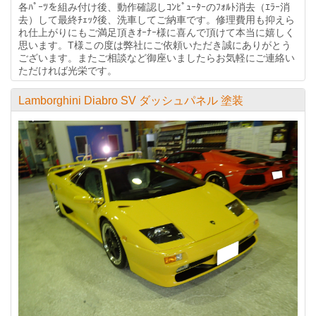
各ﾊﾟｰﾂを組み付け後、動作確認しｺﾝﾋﾟｭｰﾀｰのﾌｫﾙﾄ消去（ｴﾗｰ消
去）して最終ﾁｪｯｸ後、洗車してご納車です。修理費用も抑えら
れ仕上がりにもご満足頂きｵｰﾅｰ様に喜んで頂けて本当に嬉しく
思います。T様この度は弊社にご依頼いただき誠にありがとう
ございます。またご相談など御座いましたらお気軽にご連絡い
ただければ光栄です。
Lamborghini Diabro SV ダッシュパネル 塗装