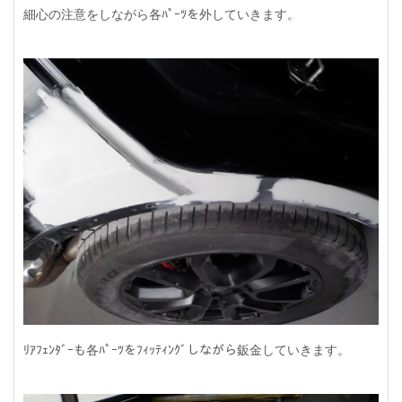
細心の注意をしながら各ﾊﾟｰﾂを外していきます。
ﾘｱﾌｪﾝﾀﾞｰも各ﾊﾟｰﾂをﾌｨｯﾃｨﾝｸﾞしながら鈑金していきます。