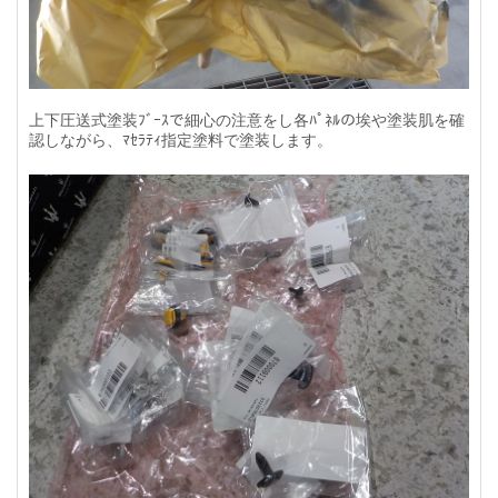
上下圧送式塗装ﾌﾞｰｽで細心の注意をし各ﾊﾟﾈﾙの埃や塗装肌を確
認しながら、ﾏｾﾗﾃｨ指定塗料で塗装します。